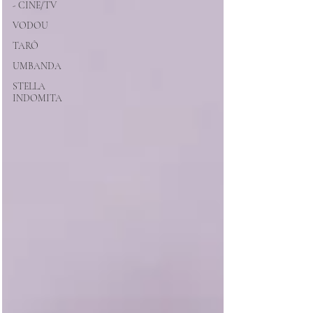
- CINE/TV
VODOU
TARÔ
UMBANDA
STELLA
INDOMITA