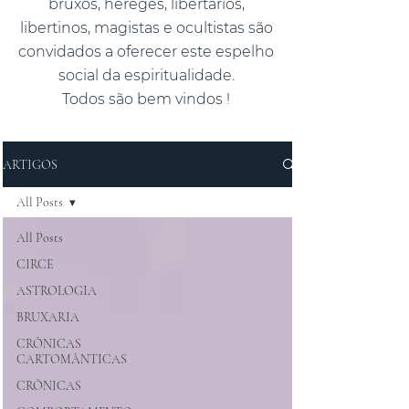
bruxos, hereges, libertários,
libertinos, magistas e ocultistas são
convidados a oferecer este espelho
social da espiritualidade.
Todos são bem vindos !
ARTIGOS
All Posts
All Posts
CIRCE
ASTROLOGIA
BRUXARIA
CRÔNICAS
CARTOMÂNTICAS
CRÔNICAS