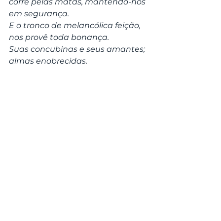
corre pelas matas, mantendo-nos 
em segurança.
E o tronco de melancólica feição, 
nos provê toda bonança.
Suas concubinas e seus amantes; 
almas enobrecidas.
Voamos de volta na forma animal, 
missão cumprida.
Amanheceu o sábado; um novo 
dia.
#Poesia
BRUXARIA
Ver tudo
Posts Relacionados