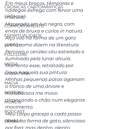
Em meus braços, têmporas e 
CRÔNICAS CARTOMÂNTICAS
nádegas esfrego com fervor uma 
CRÔNICAS
mistura;
Macerada em lua negra, com 
COMPORTAMENTO
ervas de bruxa e cúrios in natura.
ESPIRITUALIDADE
Alço voo na forma de um gato 
preto como dizem na literatura.
LGBTQI+
Percorro o cerúleo céu estrelado e 
FOLCLORE
iluminado pela lunar alvura.
MODA
Momento esse, retratado por 
Goya naquela sua pintura.
LITERATURA
Minhas pequenas patas agarram 
MAGIA
o tronco de uma árvore e 
NOTÍCIAS
malabarista me movo 
alcançando o chão num elegante 
MUNDO
movimento. 
PODCAST
Meu corpo graceja a cada passo 
dado, na forma de gato, silencioso 
OPINIÃO
por fora; mas dentro, alento.