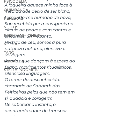
PSICODELIA
A fogueira aquece minha face à 
QUIMBANDA
medida que deixo de ser bicho, 
tornando-me humano de novo,
REFLEXÃO
Sou recebido por meus iguais no 
VÍDEOS
círculo de pedras, com cantos e 
RESENHAS - CINE/TV
encantos; um recanto.
Vestido de céu, somos a pura 
VODOU
natureza noturna, ofensiva e 
TARÔ
selvagem.
As crias que dançam à espera do 
UMBANDA
Diabo, movimentos ritualísticos, 
STELLA INDOMITA
silenciosa linguagem. 
O temor do desconhecido, 
chamado de Sabbath das 
Feiticeiras pelos que não tem em 
si, audácia e coragem;
De saborear o instinto, o 
acentuado sabor de transpor 