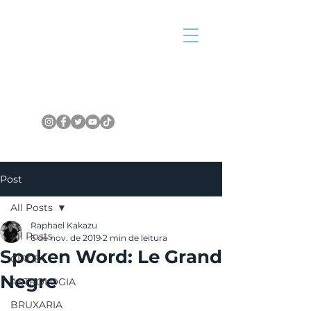
Post
All Posts
Raphael Kakazu
All Posts
6 de nov. de 2019
2 min de leitura
Spoken Word: Le Grand
CIRCE
Negre
ASTROLOGIA
BRUXARIA