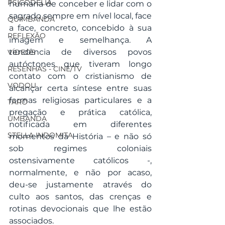
PSICODELIA
humana de conceber e lidar com o 
sagrado sempre em nível local, face 
QUIMBANDA
a face, concreto, concebido à sua 
REFLEXÃO
imagem e semelhança. A 
tendência de diversos povos 
VÍDEOS
autóctones que tiveram longo 
RESENHAS - CINE/TV
contato com o cristianismo de 
VODOU
alcançar certa síntese entre suas 
formas religiosas particulares e a 
TARÔ
pregação e prática católica, 
UMBANDA
notificada em diferentes 
STELLA INDOMITA
momentos da História – e não só 
sob regimes coloniais 
ostensivamente católicos -, 
normalmente, e não por acaso, 
deu-se justamente através do 
culto aos santos, das crenças e 
rotinas devocionais que lhe estão 
associados.