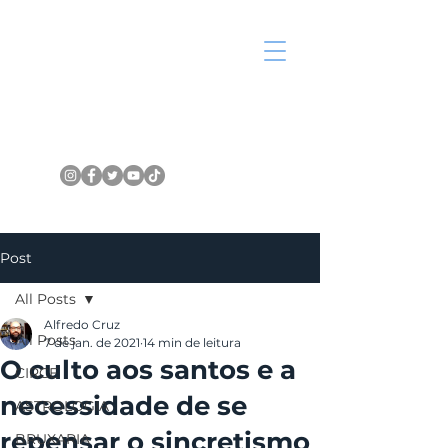
Post
All Posts
Alfredo Cruz
All Posts
7 de jan. de 2021
14 min de leitura
O culto aos santos e a
CIRCE
necessidade de se
ASTROLOGIA
repensar o sincretismo
BRUXARIA