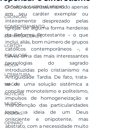
O culto aos santos, mantido apenas 
CRÔNICAS CARTOMÂNTICAS
em seu caráter exemplar ou 
CRÔNICAS
inteiramente desprezado pelas 
COMPORTAMENTO
Igrejas de alguma forma herdeiras 
da Reforma Protestante – o que 
ESPIRITUALIDADE
inclui, aliás, bom número de grupos 
LGBTQI+
católicos contemporâneos –, é 
FOLCLORE
talvez uma das mais interessantes 
tecnologias do sagrado 
MODA
introduzidas pelo cristianismo na 
LITERATURA
Antiguidade Tardia. De fato, trata-
se de uma solução sistêmica a 
MAGIA
conciliar monoteísmo e politeísmo, 
NOTÍCIAS
impulsos de homogeneização e 
MUNDO
manutenção das particularidades 
locais, a ideia de um Deus 
PODCAST
onisciente e onipotente, mas 
OPINIÃO
abstrato, com a necessidade muito 