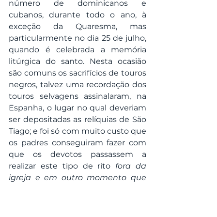
número de dominicanos e 
cubanos, durante todo o ano, à 
exceção da Quaresma, mas 
particularmente no dia 25 de julho, 
quando é celebrada a memória 
litúrgica do santo. Nesta ocasião 
são comuns os sacrifícios de touros 
negros, talvez uma recordação dos 
touros selvagens assinalaram, na 
Espanha, o lugar no qual deveriam 
ser depositadas as relíquias de São 
Tiago; e foi só com muito custo que 
os padres conseguiram fazer com 
que os devotos passassem a 
realizar este tipo de rito 
fora da 
igreja e em outro momento que 
não durante a missa
 cantada em 
memória ao Apóstolo. De forma um 
tanto quanto desesperada, desde 