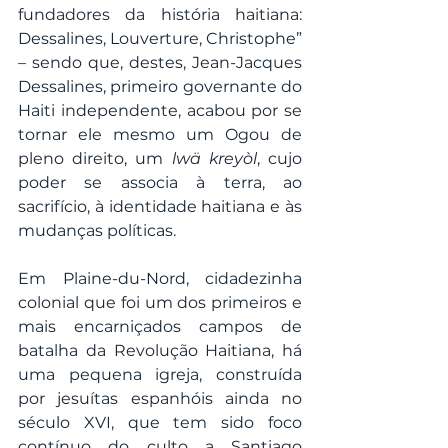
fundadores da história haitiana: 
Dessalines, Louverture, Christophe” 
– sendo que, destes, Jean-Jacques 
Dessalines, primeiro governante do 
Haiti independente, acabou por se 
tornar ele mesmo um Ogou de 
pleno direito, um 
lwä kreyòl
, cujo 
poder se associa à terra, ao 
sacrifício, à identidade haitiana e às 
mudanças políticas.
Em Plaine-du-Nord, cidadezinha 
colonial que foi um dos primeiros e 
mais encarniçados campos de 
batalha da Revolução Haitiana, há 
uma pequena igreja, construída 
por jesuítas espanhóis ainda no 
século XVI, que tem sido foco 
contínuo do culto a Santiago 