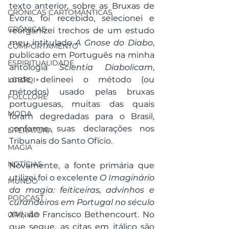
texto anterior, sobre as Bruxas de 
CRÔNICAS CARTOMÂNTICAS
Évora, foi recebido, selecionei e 
CRÔNICAS
reorganizei trechos de um estudo 
meu intitulado 
A Gnose do Diabo
, 
COMPORTAMENTO
publicado em Português na minha 
ESPIRITUALIDADE
antologia 
Scientia Diabolicam
, 
onde delineei o método (ou 
LGBTQI+
métodos) usado pelas bruxas 
FOLCLORE
portuguesas, muitas das quais 
MODA
foram degredadas para o Brasil, 
conforme suas declarações nos 
LITERATURA
Tribunais do Santo Ofício.
MAGIA
NOTÍCIAS
Novamente, a fonte primária que 
utilizei foi o excelente 
O Imaginário 
MUNDO
da magia: feiticeiras, advinhos e 
PODCAST
curandeiros em Portugal no século 
XVI, 
de Francisco Bethencourt. No 
OPINIÃO
que segue, as citas em itálico são 