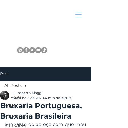
Post
All Posts
Humberto Maggi
All Posts
18 de nov. de 2020
4 min de leitura
Bruxaria Portuguesa,
CIRCE
Bruxaria Brasileira
ASTROLOGIA
Em razão do apreço com que meu 
BRUXARIA