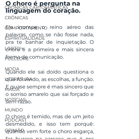
O choro é pergunta na 
CRÔNICAS CARTOMÂNTICAS
linguagem do coração. 
CRÔNICAS
Ele irrompe o reino aéreo das 
COMPORTAMENTO
palavras, como se não fosse nada, 
ESPIRITUALIDADE
pra te banhar de inquietação. O 
LGBTQI+
choro é a primeira e mais sincera 
forma de comunicação. 
FOLCLORE
MODA
Quando ele sai doído questiona o 
LITERATURA
que foi vivido, as escolhas, a função. 
E quase sempre é mais sincero que 
MAGIA
o sorriso amarelo que sai forçado e 
NOTÍCIAS
sem razão.
MUNDO
O choro é temido, mas de um jeito 
PODCAST
desmedido, e isso tem porquê: 
OPINIÃO
quando vem forte o choro esgarça, 
faz buraco na carcaça que é pra 