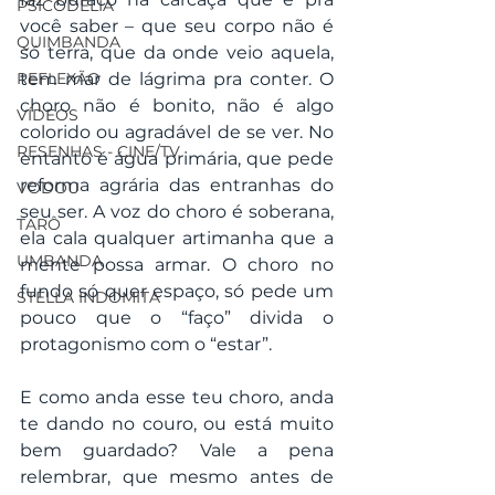
PSICODELIA
você saber – que seu corpo não é 
QUIMBANDA
só terra, que da onde veio aquela, 
REFLEXÃO
tem mar de lágrima pra conter. O 
choro não é bonito, não é algo 
VÍDEOS
colorido ou agradável de se ver. No 
RESENHAS - CINE/TV
entanto é água primária, que pede 
reforma agrária das entranhas do 
VODOU
seu ser. A voz do choro é soberana, 
TARÔ
ela cala qualquer artimanha que a 
UMBANDA
mente possa armar. O choro no 
fundo só quer espaço, só pede um 
STELLA INDOMITA
pouco que o “faço” divida o 
protagonismo com o “estar”.
E como anda esse teu choro, anda 
te dando no couro, ou está muito 
bem guardado? Vale a pena 
relembrar, que mesmo antes de 