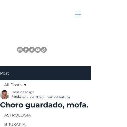
Post
All Posts
Jessica Puga
All Posts
14 de nov. de 2020
1 min de leitura
Choro guardado, mofa.
CIRCE
ASTROLOGIA
BRUXARIA