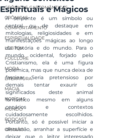
Espirituais e Mágicos
CRÔNICAS CARTOMÂNTICAS
CRÔNICAS
A serpente é um símbolo ou 
central ou de destaque em 
COMPORTAMENTO
mitologias, religiosidades e em 
ESPIRITUALIDADE
manifestações mágicas ao longo 
da história e do mundo. Para o 
LGBTQI+
mundo ocidental, forjado pelo 
FOLCLORE
Cristianismo, ela é uma figura 
MODA
polêmica, mas que nunca deixa de 
fascinar. Seria pretensioso por 
LITERATURA
demais tentar exaurir os 
MAGIA
significados deste animal 
NOTÍCIAS
fantástico mesmo em alguns 
cenários e contextos 
MUNDO
cuidadosamente escolhidos. 
PODCAST
Portanto, só é possível iniciar a 
discussão, arranhar a superfície e 
OPINIÃO
deixar que o leitor interessado 