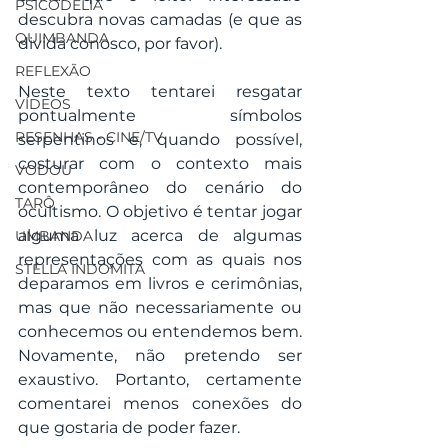
PSICODELIA
descubra novas camadas (e que as 
QUIMBANDA
divida conosco, por favor).
REFLEXÃO
Neste texto tentarei resgatar 
VÍDEOS
pontualmente símbolos 
RESENHAS - CINE/TV
serpentinos e, quando possível, 
costurar com o contexto mais 
VODOU
contemporâneo do cenário do 
TARÔ
ocultismo. O objetivo é tentar jogar 
alguma luz acerca de algumas 
UMBANDA
representações com as quais nos 
STELLA INDOMITA
deparamos em livros e cerimônias, 
mas que não necessariamente ou 
conhecemos ou entendemos bem. 
Novamente, não pretendo ser 
exaustivo. Portanto, certamente 
comentarei menos conexões do 
que gostaria de poder fazer.