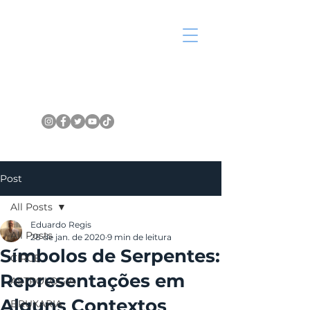
Post
All Posts
Eduardo Regis
All Posts
28 de jan. de 2020
9 min de leitura
Símbolos de Serpentes:
CIRCE
Representações em
ASTROLOGIA
Alguns Contextos
BRUXARIA