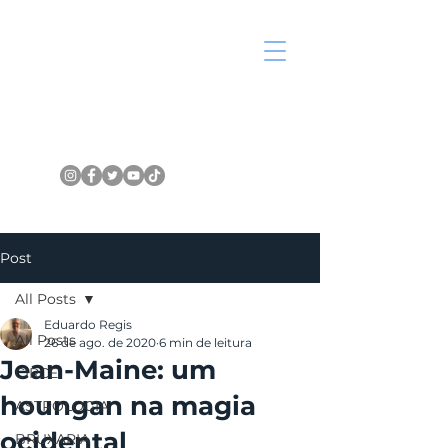
Post
All Posts
Eduardo Regis
All Posts
26 de ago. de 2020
6 min de leitura
Jean-Maine: um
CIRCE
houngan na magia
ASTROLOGIA
ocidental
BRUXARIA