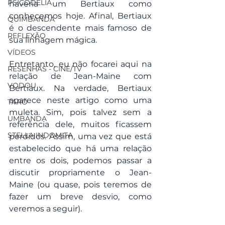
PSICODELIA
haveria um Bertiaux como 
conhecemos hoje. Afinal, Bertiaux 
QUIMBANDA
é o descendente mais famoso de 
REFLEXÃO
sua linhagem mágica.
VÍDEOS
Entretanto, eu não focarei aqui na 
RESENHAS - CINE/TV
relação de Jean-Maine com 
VODOU
Bertiaux. Na verdade, Bertiaux 
aparece neste artigo como uma 
TARÔ
muleta. Sim, pois talvez sem a 
UMBANDA
referência dele, muitos ficassem 
STELLA INDOMITA
perdidos. Assim, uma vez que está 
estabelecido que há uma relação 
entre os dois, podemos passar a 
discutir propriamente o Jean-
Maine (ou quase, pois teremos de 
fazer um breve desvio, como 
veremos a seguir).