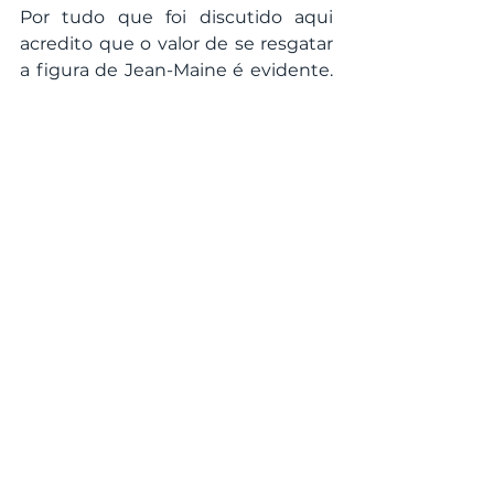
Por tudo que foi discutido aqui 
acredito que o valor de se resgatar 
a figura de Jean-Maine é evidente. 
Além de ter sido um mago criativo 
que uniu diversas influências da 
sua construção pessoal em um 
sistema interessante, foi um 
houngan 
de Vodou. Um homem 
que certamente sabia como 
poucos não só explorar seus reinos 
internos, mas também se conectar 
ao invisível e viajar nele. Por outro 
lado, a história de Lucien-François 
Jean-Maine também é a história de 
como o Vodou recebe influências 
do esoterismo Europeu 
diretamente. Jean-Maine nos 
ajuda, então, a compreender para 
além de si mesmo. 