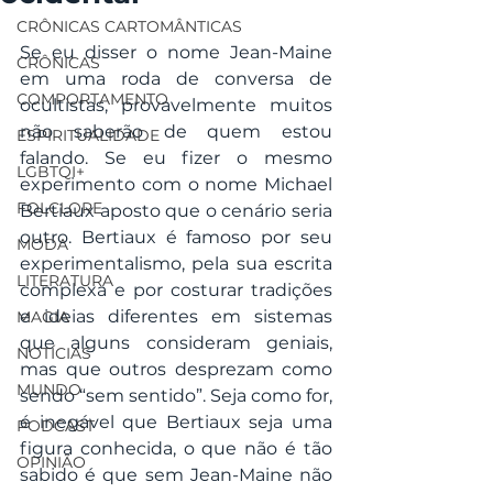
CRÔNICAS CARTOMÂNTICAS
Se eu disser o nome Jean-Maine 
CRÔNICAS
em uma roda de conversa de 
COMPORTAMENTO
ocultistas, provavelmente muitos 
não saberão de quem estou 
ESPIRITUALIDADE
falando. Se eu fizer o mesmo 
LGBTQI+
experimento com o nome Michael 
FOLCLORE
Bertiaux aposto que o cenário seria 
outro. Bertiaux é famoso por seu 
MODA
experimentalismo, pela sua escrita 
LITERATURA
complexa e por costurar tradições 
e ideias diferentes em sistemas 
MAGIA
que alguns consideram geniais, 
NOTÍCIAS
mas que outros desprezam como 
MUNDO
sendo “sem sentido”. Seja como for, 
é inegável que Bertiaux seja uma 
PODCAST
figura conhecida, o que não é tão 
OPINIÃO
sabido é que sem Jean-Maine não 