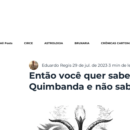
HOME
STELLA INDOMITA
All Posts
CIRCE
ASTROLOGIA
BRUXARIA
CRÔNICAS CARTOM
Eduardo Regis
29 de jul. de 2023
3 min de l
LGBTQI+
FOLCLORE
MODA
LITERATURA
MAGIA
Então você quer sabe
Quimbanda e não sab
QUIMBANDA
REFLEXÃO
VÍDEOS
RESENHAS - CINE/TV