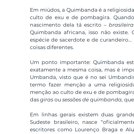
Em miúdos, a Quimbanda é a religiosidad
culto de exu e de pombagira. Quando e
nascimento dela tá escrito – 
brasileira
Quimbanda africana, isso não existe. 
espécie de sacerdote e de curandeiro...
coisas diferentes.
Um ponto importante: Quimbanda est
exatamente a mesma coisa, mas é impo
Umbanda, visto que é no sei Umbandist
termo fazer menção a uma religiosid
menção ao culto de exu e de pombagira
das 
giras 
ou 
sessões de quimbanda, 
que
Em linhas gerais existem duas grande
Sudeste brasileiro, nasce “oficialme
escritores como Lourenço Braga e Aluiz