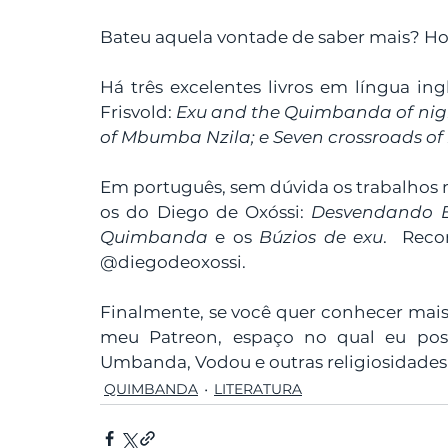
Bateu aquela vontade de saber mais? H
Há três excelentes livros em língua ing
Frisvold: 
Exu and the Quimbanda of nigh
of Mbumba Nzila; e Seven crossroads of 
Em português, sem dúvida os trabalhos m
os do Diego de Oxóssi: 
Desvendando E
Quimbanda
 e os 
Búzios de exu
.  Rec
@diegodeoxossi. 
Finalmente, se você quer conhecer ma
meu Patreon, espaço no qual eu post
Umbanda, Vodou e outras religiosidades 
QUIMBANDA
LITERATURA