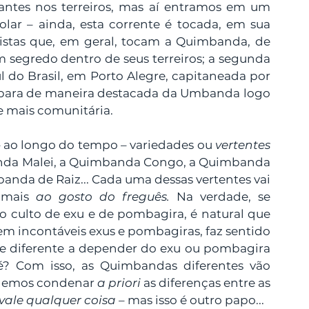
antes nos terreiros, mas aí entramos em um 
lar – ainda, esta corrente é tocada, em sua 
stas que, em geral, tocam a Quimbanda, de 
egredo dentro de seus terreiros; a segunda 
l do Brasil, em Porto Alegre, capitaneada por 
epara de maneira destacada da Umbanda logo 
e mais comunitária. 
 ao longo do tempo – variedades ou 
vertentes
anda Malei, a Quimbanda Congo, a Quimbanda 
nda de Raiz... Cada uma dessas vertentes vai 
mais 
ao gosto do freguês. 
Na verdade, se 
culto de exu e de pombagira, é natural que 
tem incontáveis exus e pombagiras, faz sentido 
 diferente a depender do exu ou pombagira 
é? Com isso, as Quimbandas diferentes vão 
odemos condenar 
a priori
 as diferenças entre as 
vale qualquer coisa
 – mas isso é outro papo...