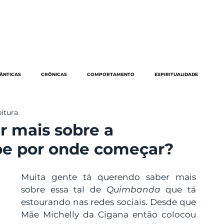
EVENTOS
ARTIGOS
NOSSA VISÃO
QUEM SOMOS
CONT
ÂNTICAS
CRÔNICAS
COMPORTAMENTO
ESPIRITUALIDADE
eitura
NOTÍCIAS
MUNDO
PODCAST
OPINIÃO
PSICODELIA
r mais sobre a
e por onde começar?
VODOU
TARÔ
UMBANDA
STELLA INDOMITA
Muita gente tá querendo saber mais 
sobre essa tal de 
Quimbanda
 que tá 
estourando nas redes sociais. Desde que 
Mãe Michelly da Cigana então colocou 