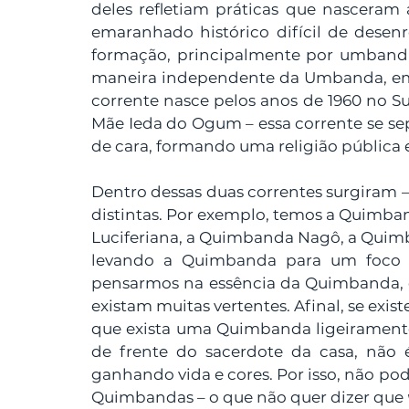
deles refletiam práticas que nasceram 
emaranhado histórico difícil de desenro
formação, principalmente por umbandi
maneira independente da Umbanda, em s
corrente nasce pelos anos de 1960 no Su
Mãe Ieda do Ogum – essa corrente se s
de cara, formando uma religião pública 
Dentro dessas duas correntes surgiram –
distintas. Por exemplo, temos a Quimb
Luciferiana, a Quimbanda Nagô, a Quimba
levando a Quimbanda para um foco 
pensarmos na essência da Quimbanda, o 
existam muitas vertentes. Afinal, se exis
que exista uma Quimbanda ligeiramente
de frente do sacerdote da casa, não 
ganhando vida e cores. Por isso, não p
Quimbandas – o que não quer dizer que 