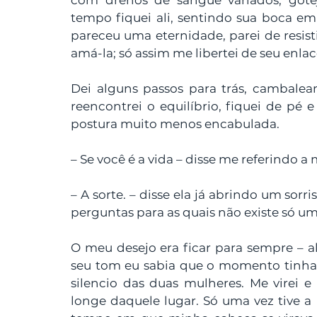
com drenos de sangue variados, gotej
tempo fiquei ali, sentindo sua boca em
pareceu uma eternidade, parei de resis
amá-la; só assim me libertei de seu enlac
Dei alguns passos para trás, cambale
reencontrei o equilíbrio, fiquei de pé 
postura muito menos encabulada. 
– Se você é a vida – disse me referindo a
– A sorte. – disse ela já abrindo um sorr
perguntas para as quais não existe só um
O meu desejo era ficar para sempre – a
seu tom eu sabia que o momento tinha p
silencio das duas mulheres. Me virei 
longe daquele lugar. Só uma vez tive a