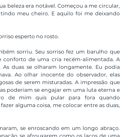
a beleza era notável. Começou a me circular, 
indo meu cheiro. E aquilo foi me deixando 
rriso esperto no rosto.
ém sorriu. Seu sorriso fez um barulho que 
 conforto de uma cria recém-alimentada. A 
a. As duas se olharam longamente. Eu podia 
mava. Ao olhar inocente do observador, elas 
igosas de serem misturadas. A impressão que 
s poderiam se engajar em uma luta eterna e 
tro de mim quis pular para fora quando 
 fazer alguma coisa, me colocar entre as duas, 
maram, se enroscando em um longo abraço. 
upação se afrouxarem como os laços de uma 