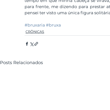
tempo em que minha cabeça se virava, 
para frente, me dizendo para prestar 
pensei ter visto uma única figura solitá
#bruxaria
#bruxa
CRÔNICAS
Posts Relacionados