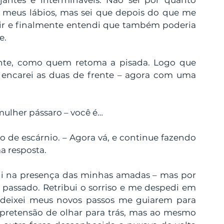
antes e intermináveis. Não sei por quanto 
 meus lábios, mas sei que depois do que me 
tir e finalmente entendi que também poderia 
e. 
ante, como quem retoma a pisada. Logo que 
e encarei as duas de frente – agora com uma 
 mulher pássaro – você é…
iso de escárnio. – Agora vá, e continue fazendo 
a resposta.
li na presença das minhas amadas – mas por 
assado. Retribui o sorriso e me despedi em 
e deixei meus novos passos me guiarem para 
 pretensão de olhar para trás, mas ao mesmo 