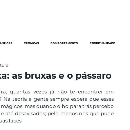
EVENTOS
ARTIGOS
NOSSA VISÃO
QUEM SOMOS
CONT
ÂNTICAS
CRÔNICAS
COMPORTAMENTO
ESPIRITUALIDADE
itura
NOTÍCIAS
MUNDO
PODCAST
OPINIÃO
PSICODELIA
a: as bruxas e o pássaro
VODOU
TARÔ
UMBANDA
STELLA INDOMITA
ira, quantas vezes já não te encontrei em 
a teoria a gente sempre espera que esses 
 mágicos, mas quando olho para trás percebo 
e até desavisados; pelo menos nos que pude 
as faces.