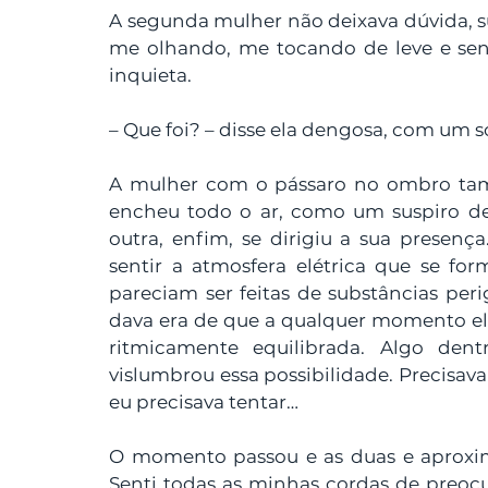
A segunda mulher não deixava dúvida, su
me olhando, me tocando de leve e sent
inquieta. 
– Que foi? – disse ela dengosa, com um so
A mulher com o pássaro no ombro tamb
encheu todo o ar, como um suspiro de
outra, enfim, se dirigiu a sua presenç
sentir a atmosfera elétrica que se for
pareciam ser feitas de substâncias per
dava era de que a qualquer momento ela
ritmicamente equilibrada. Algo den
vislumbrou essa possibilidade. Precisava
eu precisava tentar… 
O momento passou e as duas e aproxi
Senti todas as minhas cordas de preoc