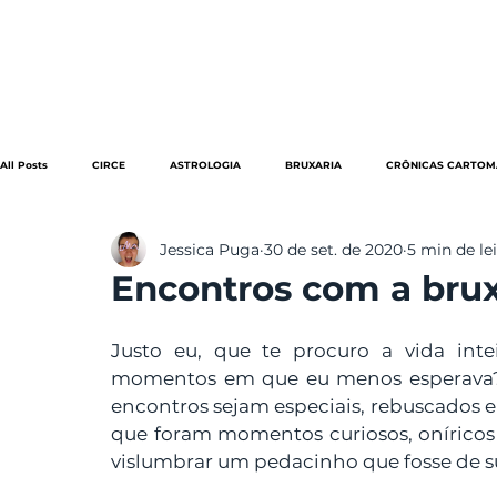
HOME
STELLA INDOMITA
All Posts
CIRCE
ASTROLOGIA
BRUXARIA
CRÔNICAS CARTOM
Jessica Puga
30 de set. de 2020
5 min de le
LGBTQI+
FOLCLORE
MODA
LITERATURA
MAGIA
Encontros com a brux
QUIMBANDA
REFLEXÃO
VÍDEOS
RESENHAS - CINE/TV
Justo eu, que te procuro a vida inte
momentos em que eu menos esperava? N
encontros sejam especiais, rebuscados e
que foram momentos curiosos, oníricos 
vislumbrar um pedacinho que fosse de su