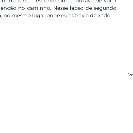
outra força desconhecida a puxava de volta 
atenção no caminho. Nesse lapso de segundo 
ria, no mesmo lugar onde eu as havia deixado.
Ve