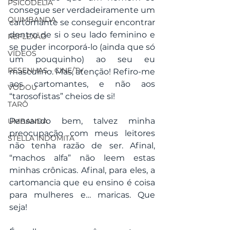
PSICODELIA
consegue ser verdadeiramente um 
QUIMBANDA
cartomante se conseguir encontrar 
dentro de si o seu lado feminino e 
REFLEXÃO
se puder incorporá-lo (ainda que só 
VÍDEOS
um pouquinho) ao seu eu 
RESENHAS - CINE/TV
masculino. Mas, atenção! Refiro-me 
aos cartomantes, e não aos 
VODOU
“tarosofistas” cheios de si!
TARÔ
Pensando bem, talvez minha 
UMBANDA
preocupação com meus leitores 
STELLA INDOMITA
não tenha razão de ser. Afinal, 
“machos alfa” não leem estas 
minhas crônicas. Afinal, para eles, a 
cartomancia que eu ensino é coisa 
para mulheres e… maricas. Que 
seja!