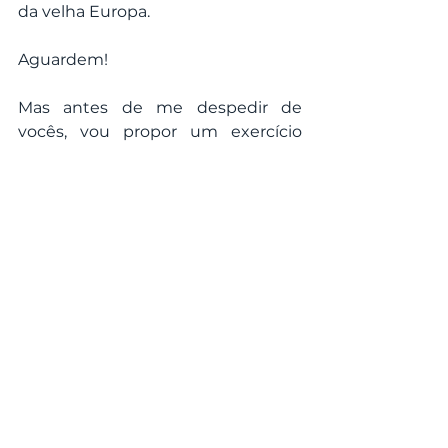
da velha Europa. 
Aguardem!
Mas antes de me despedir de 
vocês, vou propor um exercício 
muito importante, mas ao qual eu 
bem sei que poucos darão atenção: 
comece a treinar a sua mente a 
identificar, diante de cada 
acontecimento, se ele diz respeito 
ao naipe de Ouros (questões de 
ordem material), de Copas 
(questões de ordem afetiva e 
emocional), de Espadas (questões 
de ordem mental) ou de Paus 
(questões de ordem espiritual). É 
simples, mas bem difícil. É algo que 
se pode fazer a todo momento, 