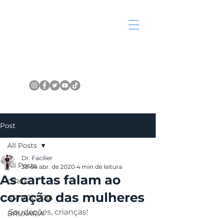
Post
All Posts
Dr. Facilier
All Posts
28 de abr. de 2020
4 min de leitura
As cartas falam ao
CIRCE
coração das mulheres
ASTROLOGIA
Saudações, crianças!
BRUXARIA