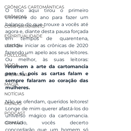
CRÔNICAS CARTOMÂNTICAS
O titio aqui tirou o primeiro 
CRÔNICAS
trimestre do ano para fazer um 
balanço do que trouxe a vocês até 
COMPORTAMENTO
agora e, diante desta pausa forçada 
ESPIRITUALIDADE
em tempos de quarentena, 
decidiu iniciar as crônicas de 2020 
LGBTQI+
fazendo um apelo aos seus leitores. 
FOLCLORE
Ou melhor, às suas leitoras: 
MODA
retomem a arte da cartomancia 
para si, pois as cartas falam e 
LITERATURA
sempre falaram ao coração das 
MAGIA
mulheres.
NOTÍCIAS
Não se ofendam, queridos leitores! 
MUNDO
Longe de mim querer afastá-los do 
PODCAST
universo mágico da cartomancia. 
Contudo, vocês decerto 
OPINIÃO
concordarão que um homem só 