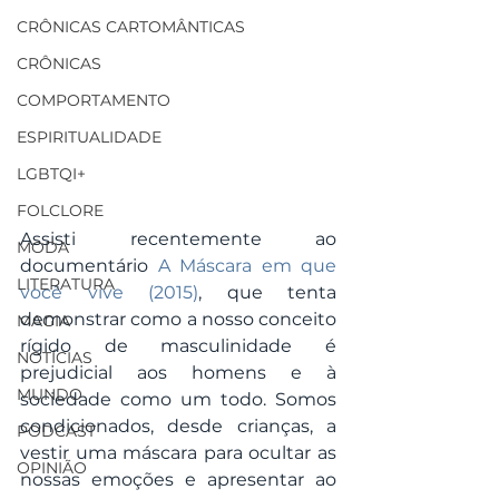
CRÔNICAS CARTOMÂNTICAS
CRÔNICAS
COMPORTAMENTO
ESPIRITUALIDADE
LGBTQI+
FOLCLORE
Assisti recentemente ao 
MODA
documentário 
A Máscara em que 
LITERATURA
você vive (2015)
, que tenta 
demonstrar como a nosso conceito 
MAGIA
rígido de masculinidade é 
NOTÍCIAS
prejudicial aos homens e à 
MUNDO
sociedade como um todo. Somos 
condicionados, desde crianças, a 
PODCAST
vestir uma máscara para ocultar as 
OPINIÃO
nossas emoções e apresentar ao 