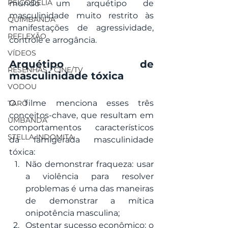
PSICODELIA
mundo um arquétipo de 
masculinidade muito restrito às 
QUIMBANDA
manifestações de agressividade, 
REFLEXÃO
controle e arrogância.
VÍDEOS
Arquétipo de 
RESENHAS - CINE/TV
masculinidade tóxica
VODOU
O filme menciona esses três 
TARÔ
conceitos-chave, que resultam em 
UMBANDA
comportamentos característicos 
STELLA INDOMITA
da famigerada masculinidade 
tóxica:
Não demonstrar fraqueza: usar 
a violência para resolver 
problemas é uma das maneiras 
de demonstrar a mítica 
onipotência masculina;
Ostentar sucesso econômico: o 