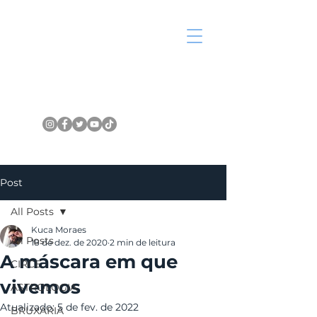
Post
All Posts
Kuca Moraes
All Posts
18 de dez. de 2020
2 min de leitura
A máscara em que
CIRCE
vivemos
ASTROLOGIA
Atualizado:
5 de fev. de 2022
BRUXARIA