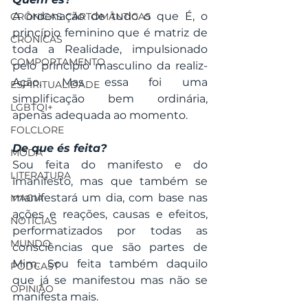
A ordenação de tudo o que É, o 
CRÔNICAS CARTOMÂNTICAS
princípio feminino que é matriz de 
CRÔNICAS
toda a Realidade, impulsionado 
COMPORTAMENTO
pelo princípio masculino da realiz-
Ação. Mas essa foi uma 
ESPIRITUALIDADE
simplificação bem ordinária, 
LGBTQI+
apenas adequada ao momento.
FOLCLORE
De que és feita?
MODA
Sou feita do manifesto e do 
LITERATURA
imanifesto, mas que também se 
manifestará um dia, com base nas 
MAGIA
ações e reações, causas e efeitos, 
NOTÍCIAS
performatizados por todas as 
MUNDO
consciências que são partes de 
Mim. Sou feita também daquilo 
PODCAST
que já se manifestou mas não se 
OPINIÃO
manifesta mais.