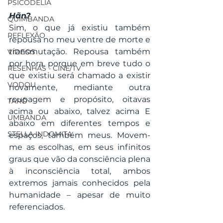
PSICODELIA
Hãn?
QUIMBANDA
Sim, o que já existiu também 
REFLEXÃO
repousa no meu ventre de morte e 
transmutação. Repousa também 
VÍDEOS
por hora, porque em breve tudo o 
RESENHAS - CINE/TV
que existiu será chamado a existir 
VODOU
novamente, mediante outra 
roupagem e propósito, oitavas 
TARÔ
acima ou abaixo, talvez acima E 
UMBANDA
abaixo em diferentes tempos e 
STELLA INDOMITA
espaços, também meus. Movem-
me as escolhas, em seus infinitos 
graus que vão da consciência plena 
à inconsciência total, ambos 
extremos jamais conhecidos pela 
humanidade – apesar de muito 
referenciados.