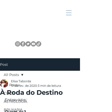
Post
All Posts
Elisa Taborda
All Posts
17 de fev. de 2020
3 min de leitura
À Roda do Destino
CIRCE
Entrevista:
ASTROLOGIA
BRUXARIA
Quem és?