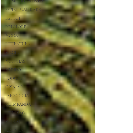
COMPORTAMENTO
ESPIRITUALIDADE
LGBTQI+
FOLCLORE
MODA
LITERATURA
MAGIA
NOTÍCIAS
MUNDO
PODCAST
OPINIÃO
PSICODELIA
QUIMBANDA
REFLEXÃO
VÍDEOS
RESENHAS