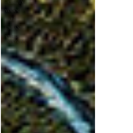
- CINE/TV
VODOU
TARÔ
UMBANDA
STELLA
INDOMITA