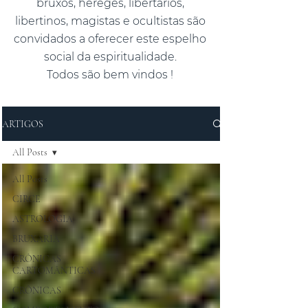
bruxos, hereges, libertários,
libertinos, magistas e ocultistas são
convidados a oferecer este espelho
social da espiritualidade.
Todos são bem vindos !
ARTIGOS
All Posts
All Posts
CIRCE
ASTROLOGIA
BRUXARIA
CRÔNICAS
CARTOMÂNTICAS
CRÔNICAS